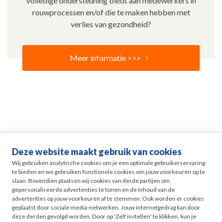
volledige ondersteuning biedt aan medewerkers in
rouwprocessen en/of die te maken hebben met
verlies van gezondheid?
Meer informatie >>>
Deze website maakt gebruik van cookies
Life events
Wij gebruiken analytische cookies om je een optimale gebruikerservaring
te bieden en we gebruiken functionele cookies om jouw voorkeuren op te
slaan. Bovendien plaatsen wij cookies van derde partijen om
Pensioen in Zicht
gepersonaliseerde advertenties te tonen en de inhoud van de
advertenties op jouw voorkeuren af te stemmen. Ook worden er cookies
geplaatst door sociale media-netwerken. Jouw internetgedrag kan door
HR
deze derden gevolgd worden. Door op 'Zelf instellen' te klikken, kun je