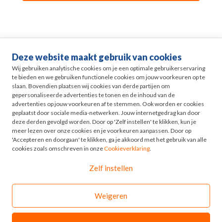
Deze website maakt gebruik van cookies
Life events
Wij gebruiken analytische cookies om je een optimale gebruikerservaring
te bieden en we gebruiken functionele cookies om jouw voorkeuren op te
slaan. Bovendien plaatsen wij cookies van derde partijen om
Pensioen in Zicht
gepersonaliseerde advertenties te tonen en de inhoud van de
advertenties op jouw voorkeuren af te stemmen. Ook worden er cookies
geplaatst door sociale media-netwerken. Jouw internetgedrag kan door
HR
deze derden gevolgd worden. Door op 'Zelf instellen' te klikken, kun je
meer lezen over onze cookies en je voorkeuren aanpassen. Door op
'Accepteren en doorgaan' te klikken, ga je akkoord met het gebruik van alle
Odyssee
cookies zoals omschreven in onze
Cookieverklaring
.
Zelf instellen
Contact
Weigeren
© 2026 - Odyssee Groep
Disclaimer