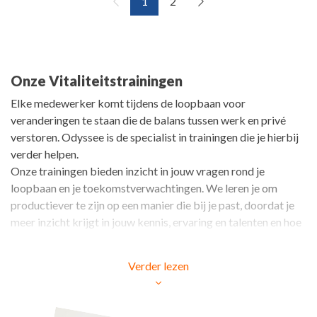
1
2
Onze Vitaliteitstrainingen
Elke medewerker komt tijdens de loopbaan voor
veranderingen te staan die de balans tussen werk en privé
verstoren. Odyssee is de specialist in trainingen die je hierbij
verder helpen.
Onze trainingen bieden inzicht in jouw vragen rond je
loopbaan en je toekomstverwachtingen. We leren je om
productiever te zijn op een manier die bij je past, doordat je
meer inzicht krijgt in jouw kennis, ervaring en talenten en hoe
je deze in jouw werk in kunt zetten. We laten je zien hoe je
jouw vitaliteit kunt vergroten. We trainen je om constructief
Verder lezen
in gesprek te gaan met je leidinggevende over je toekomst.
Ons doel is medewerkers weer gewaardeerd, gehoord en