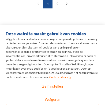
1
2
Deze website maakt gebruik van cookies
Life events
Wij gebruiken analytische cookies om je een optimale gebruikerservaring
te bieden en we gebruiken functionele cookies om jouw voorkeuren op te
slaan. Bovendien plaatsen wij cookies van derde partijen om
Pensioen in Zicht
gepersonaliseerde advertenties te tonen en de inhoud van de
advertenties op jouw voorkeuren af te stemmen. Ook worden er cookies
geplaatst door sociale media-netwerken. Jouw internetgedrag kan door
HR
deze derden gevolgd worden. Door op 'Zelf instellen' te klikken, kun je
meer lezen over onze cookies en je voorkeuren aanpassen. Door op
'Accepteren en doorgaan' te klikken, ga je akkoord met het gebruik van alle
Odyssee
cookies zoals omschreven in onze
Cookieverklaring
.
Zelf instellen
Contact
Weigeren