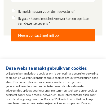
Ik meld me aan voor de nieuwsbrief
Ik ga akkoord met het verwerken en opslaan
van deze gegevens *
Neem contact met mij op
Deze website maakt gebruik van cookies
Life events
Wij gebruiken analytische cookies om je een optimale gebruikerservaring
te bieden en we gebruiken functionele cookies om jouw voorkeuren op te
slaan. Bovendien plaatsen wij cookies van derde partijen om
Pensioen in Zicht
gepersonaliseerde advertenties te tonen en de inhoud van de
advertenties op jouw voorkeuren af te stemmen. Ook worden er cookies
geplaatst door sociale media-netwerken. Jouw internetgedrag kan door
HR
deze derden gevolgd worden. Door op 'Zelf instellen' te klikken, kun je
meer lezen over onze cookies en je voorkeuren aanpassen. Door op