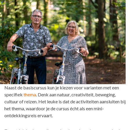
Naast de basiscursus kun je kiezen voor varianten met een
specifiek
thema
. Denk aan natuur, creativiteit, beweging,
cultuur of reizen. Het leuke is dat de activiteiten aansluiten bij
het thema, waardoor je de cursus écht als een mini-
ontdekkingsreis ervaart.