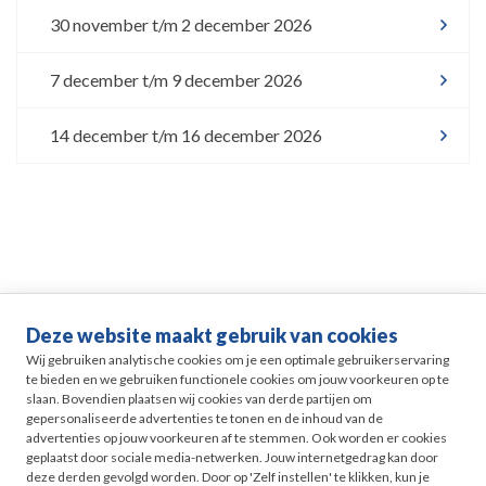
30 november t/m 2 december 2026
7 december t/m 9 december 2026
14 december t/m 16 december 2026
Deze website maakt gebruik van cookies
Life events
Wij gebruiken analytische cookies om je een optimale gebruikerservaring
te bieden en we gebruiken functionele cookies om jouw voorkeuren op te
slaan. Bovendien plaatsen wij cookies van derde partijen om
Pensioen in Zicht
gepersonaliseerde advertenties te tonen en de inhoud van de
advertenties op jouw voorkeuren af te stemmen. Ook worden er cookies
geplaatst door sociale media-netwerken. Jouw internetgedrag kan door
HR
deze derden gevolgd worden. Door op 'Zelf instellen' te klikken, kun je