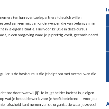
I
emers (en hun eventuele partners) die zich willen
steed aan een mix van onderwerpen die van belang zijn in
t in je eigen situatie. Hiervoor krijg je in deze cursus
 past, in een omgeving waar je je prettig voelt, gecombineerd
gulier is de basiscursus die je helpt om met vertrouwen die
ht toe doet: wat wil jij? Je krijgt helder inzicht in je eigen
ug op wat je betaalde werk voor je heeft betekend — voor jou
A
nier afscheid kunt nemen van de organisatie waar je zoveel