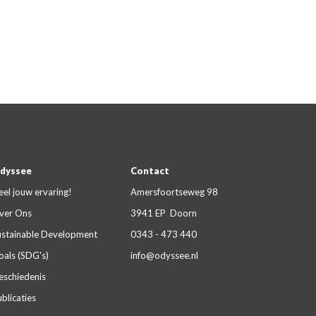
dyssee
Contact
eel jouw ervaring!
Amersfoortseweg 98
ver Ons
3941 EP Doorn
ustainable Development
0343 - 473 440
oals (SDG's)
info@odyssee.nl
eschiedenis
blicaties