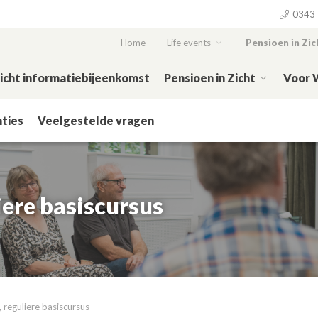
0343 
Home
Life events
Pensioen in Zic
Zicht informatiebijeenkomst
Pensioen in Zicht
Voor 
ties
Veelgestelde vragen
iere basiscursus
, reguliere basiscursus