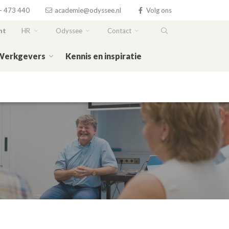
- 473 440
academie@odyssee.nl
Volg ons
ht
HR
Odyssee
Contact
Werkgevers
Kennis en inspiratie