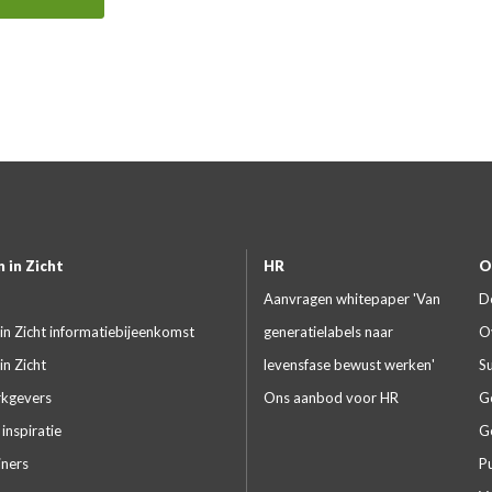
 in Zicht
HR
O
Aanvragen whitepaper 'Van
D
in Zicht informatiebijeenkomst
generatielabels naar
O
in Zicht
levensfase bewust werken'
S
kgevers
Ons aanbod voor HR
G
inspiratie
G
iners
Pu