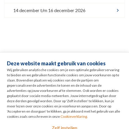
14 december t/m 16 december 2026
Deze website maakt gebruik van cookies
Life events
Wij gebruiken analytische cookies om je een optimale gebruikerservaring
te bieden en we gebruiken functionele cookies om jouw voorkeuren op te
slaan. Bovendien plaatsen wij cookies van derde partijen om
Pensioen in Zicht
gepersonaliseerde advertenties te tonen en de inhoud van de
advertenties op jouw voorkeuren af te stemmen. Ook worden er cookies
geplaatst door sociale media-netwerken. Jouw internetgedrag kan door
HR
deze derden gevolgd worden. Door op 'Zelf instellen' te klikken, kun je
meer lezen over onze cookies en je voorkeuren aanpassen. Door op
'Accepteren en doorgaan' te klikken, ga je akkoord met het gebruik van alle
Odyssee
cookies zoals omschreven in onze
Cookieverklaring
.
Zelf instellen