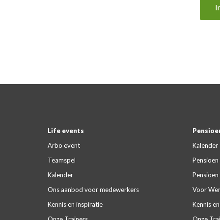
I
Life events
Pensioen
Arbo event
Kalender
Teamspel
Pensioen 
Kalender
Pensioen 
Ons aanbod voor medewerkers
Voor Wer
Kennis en inspiratie
Kennis en 
Onze Trainers
Onze Tra