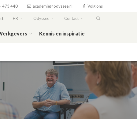
- 473 440
academie@odyssee.nl
Volg ons
ht
HR
Odyssee
Contact
Werkgevers
Kennis en inspiratie