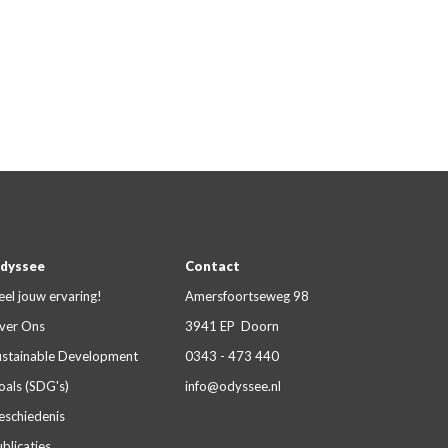
dyssee
Contact
eel jouw ervaring!
Amersfoortseweg 98
ver Ons
3941 EP Doorn
ustainable Development
0343 - 473 440
oals (SDG's)
info@odyssee.nl
eschiedenis
blicaties