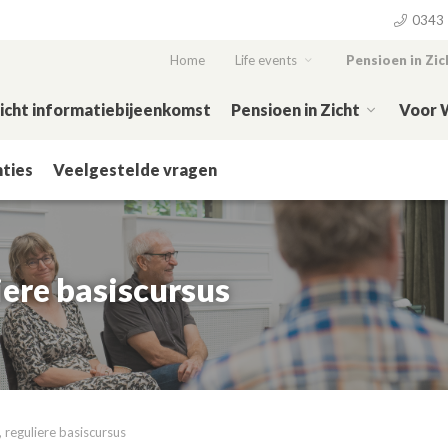
0343 
Home
Life events
Pensioen in Zic
Zicht informatiebijeenkomst
Pensioen in Zicht
Voor 
ties
Veelgestelde vragen
iere basiscursus
, reguliere basiscursus