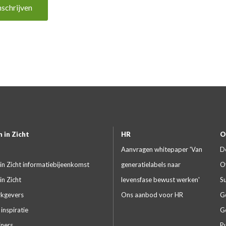
nschrijven
 in Zicht
HR
O
Aanvragen whitepaper 'Van
D
in Zicht informatiebijeenkomst
generatielabels naar
O
in Zicht
levensfase bewust werken'
S
kgevers
Ons aanbod voor HR
G
inspiratie
G
iners
Pu