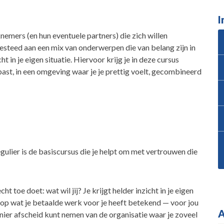
I
emers (en hun eventuele partners) die zich willen
steed aan een mix van onderwerpen die van belang zijn in
t in je eigen situatie. Hiervoor krijg je in deze cursus
 past, in een omgeving waar je je prettig voelt, gecombineerd
gulier is de basiscursus die je helpt om met vertrouwen die
ht toe doet: wat wil jij? Je krijgt helder inzicht in je eigen
ug op wat je betaalde werk voor je heeft betekend — voor jou
A
nier afscheid kunt nemen van de organisatie waar je zoveel