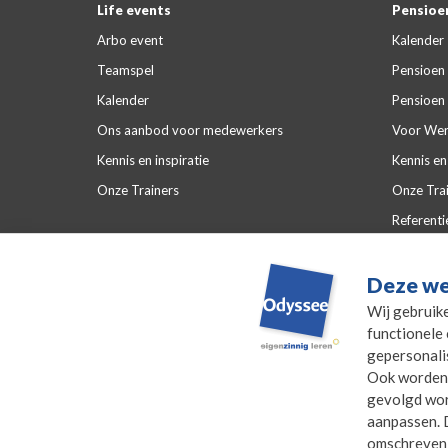
Life events
Pensioen
Arbo event
Kalender
Teamspel
Pensioen 
Kalender
Pensioen 
Ons aanbod voor medewerkers
Voor Wer
Kennis en inspiratie
Kennis en 
Onze Trainers
Onze Tra
Referenti
Veelgeste
Deze we
Wij gebruik
functionele 
gepersonali
Ook worden 
gevolgd word
aanpassen. D
omschreven