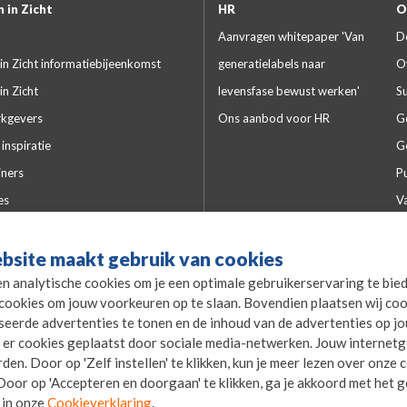
 in Zicht
HR
O
Aanvragen whitepaper 'Van
D
in Zicht informatiebijeenkomst
generatielabels naar
O
in Zicht
levensfase bewust werken'
S
kgevers
Ons aanbod voor HR
G
inspiratie
G
iners
Pu
es
V
lde vragen
Kw
bsite maakt gebruik van cookies
P
en analytische cookies om je een optimale gebruikerservaring te bie
L
cookies om jouw voorkeuren op te slaan. Bovendien plaatsen wij coo
P
seerde advertenties te tonen en de inhoud van de advertenties op j
er cookies geplaatst door sociale media-netwerken. Jouw internet
en. Door op 'Zelf instellen' te klikken, kun je meer lezen over onze
oor op 'Accepteren en doorgaan' te klikken, ga je akkoord met het ge
 in onze
Cookieverklaring
.