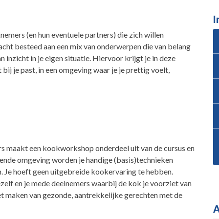
I
emers (en hun eventuele partners) die zich willen
dacht besteed aan een mix van onderwerpen die van belang
 inzicht in je eigen situatie. Hiervoor krijgt je in deze
bij je past, in een omgeving waar je je prettig voelt,
ers maakt een kookworkshop onderdeel uit van de cursus en
erende omgeving worden je handige (basis)technieken
en. Je hoeft geen uitgebreide kookervaring te hebben.
jezelf en je mede deelnemers waarbij de kok je voorziet van
het maken van gezonde, aantrekkelijke gerechten met de
A