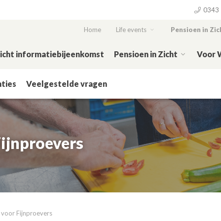
0343 
Home
Life events
Pensioen in Zic
Zicht informatiebijeenkomst
Pensioen in Zicht
Voor 
ties
Veelgestelde vragen
Fijnproevers
t voor Fijnproevers