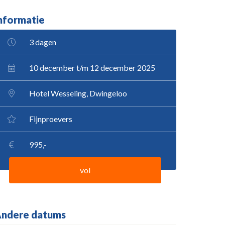
nformatie
3 dagen
10 december t/m 12 december 2025
Hotel Wesseling, Dwingeloo
Fijnproevers
995,-
vol
ndere datums