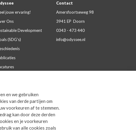
dyssee
Contact
eel jouw ervaring!
Amersfoortseweg 98
ver Ons
3941 EP Doorn
ustainable Development
0343 - 473 440
oals (SDG's)
info@odyssee.nl
eschiedenis
blicaties
acatures
aliteit & certificeringen
artnerships
den en we gebruiken
everingsvoorwaarden
kies van derde partijen om
rivacy Statement
ouw voorkeuren af te stemmen.
gedrag kan door deze derden
 cookies en je voorkeuren
bruik van alle cookies zoals