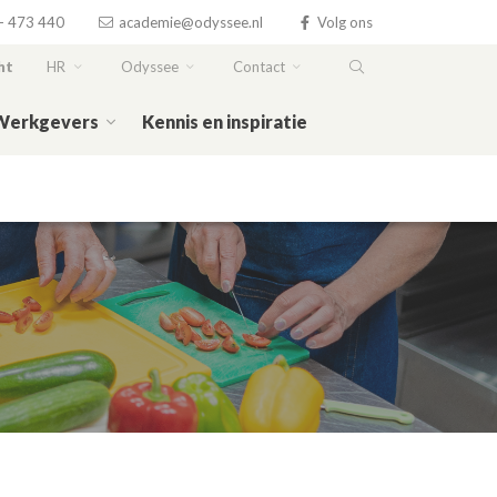
- 473 440
academie@odyssee.nl
Volg ons
ht
HR
Odyssee
Contact
Werkgevers
Kennis en inspiratie