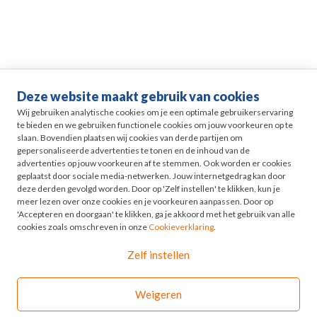
Deze website maakt gebruik van cookies
Life events
Wij gebruiken analytische cookies om je een optimale gebruikerservaring
te bieden en we gebruiken functionele cookies om jouw voorkeuren op te
slaan. Bovendien plaatsen wij cookies van derde partijen om
Pensioen in Zicht
gepersonaliseerde advertenties te tonen en de inhoud van de
advertenties op jouw voorkeuren af te stemmen. Ook worden er cookies
geplaatst door sociale media-netwerken. Jouw internetgedrag kan door
HR
deze derden gevolgd worden. Door op 'Zelf instellen' te klikken, kun je
meer lezen over onze cookies en je voorkeuren aanpassen. Door op
'Accepteren en doorgaan' te klikken, ga je akkoord met het gebruik van alle
Odyssee
cookies zoals omschreven in onze
Cookieverklaring
.
Zelf instellen
Contact
Weigeren
© 2026 - Odyssee Groep