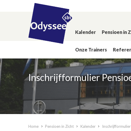
Kalender
Pensioen in 
Onze Trainers
Referen
Inschrijfformulier Pensio
Home
Pensioen in Zicht
Kalender
Inschrijfformulie