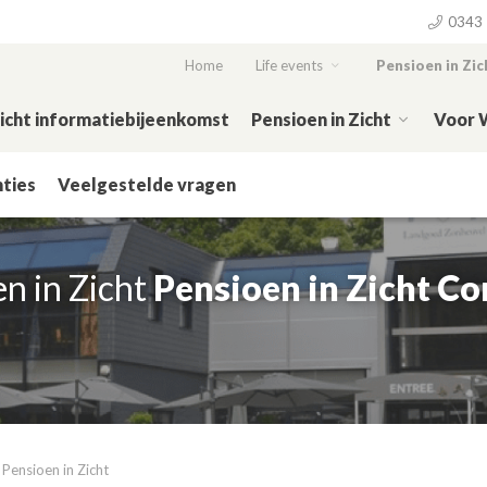
0343 
Home
Life events
Pensioen in Zic
Zicht informatiebijeenkomst
Pensioen in Zicht
Voor 
ties
Veelgestelde vragen
en in Zicht
Pensioen in Zicht C
r Pensioen in Zicht