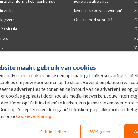
in Zicht informatiebijeenkomst
generatielabels naar
O
in Zicht
levensfase bewust werken'
S
kgevers
Ons aanbod voor HR
G
inspiratie
G
iners
Pu
es
V
lde vragen
Kw
bsite maakt gebruik van cookies
P
en analytische cookies om je een optimale gebruikerservaring te bie
L
cookies om jouw voorkeuren op te slaan. Bovendien plaatsen wij coo
P
seerde advertenties te tonen en de inhoud van de advertenties op j
er cookies geplaatst door sociale media-netwerken. Jouw internet
en. Door op 'Zelf instellen' te klikken, kun je meer lezen over onze
oor op 'Accepteren en doorgaan' te klikken, ga je akkoord met het ge
 in onze
Cookieverklaring
.
Zelf instellen
Weigeren
A