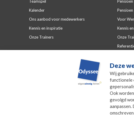
Teamspel
Pensioen 
Kalender
Pensioen 
Ons aanbod voor medewerkers
Voor Wer
Kennis en inspiratie
Kennis en 
Onze Trainers
Onze Tra
Referenti
Veelgeste
Deze we
Wij gebruik
functionele 
gepersonali
Ook worden 
gevolgd word
aanpassen. D
omschreven
© 2026 - Odyssee Groep
Disclaimer