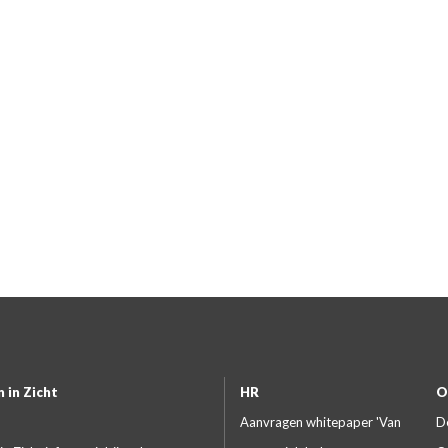
 in Zicht
HR
O
Aanvragen whitepaper 'Van
D