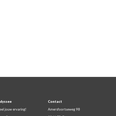
dyssee
Contact
eel jouw ervaring!
Amersfoortseweg 98