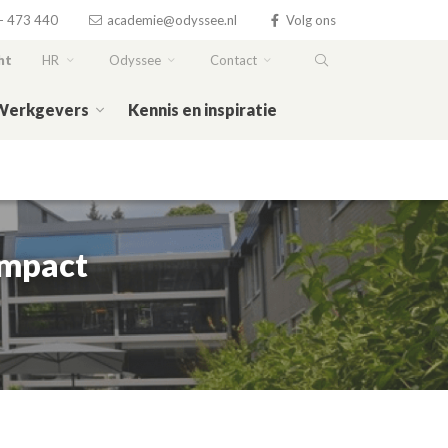
- 473 440
academie@odyssee.nl
Volg ons
ht
HR
Odyssee
Contact
Werkgevers
Kennis en inspiratie
ompact