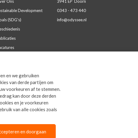
ver Ons
3941 EP Doorn
ustainable Development
0343 - 473 440
oals (SDG's)
info@odyssee.nl
eschiedenis
blicaties
acatures
aliteit & certificeringen
artnerships
den en we gebruiken
everingsvoorwaarden
kies van derde partijen om
rivacy Statement
ouw voorkeuren af te stemmen.
gedrag kan door deze derden
 cookies en je voorkeuren
bruik van alle cookies zoals
ccepteren en doorgaan