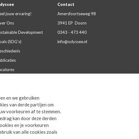
dyssee
Contact
eel jouw ervaring!
Amersfoortseweg 98
ver Ons
3941 EP Doorn
ustainable Development
0343 - 473 440
oals (SDG's)
info@odyssee.nl
eschiedenis
blicaties
acatures
aliteit & certificeringen
artnerships
den en we gebruiken
everingsvoorwaarden
kies van derde partijen om
rivacy Statement
ouw voorkeuren af te stemmen.
gedrag kan door deze derden
 cookies en je voorkeuren
bruik van alle cookies zoals