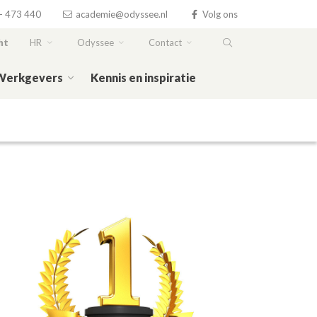
- 473 440
academie@odyssee.nl
Volg ons
ht
HR
Odyssee
Contact
Werkgevers
Kennis en inspiratie