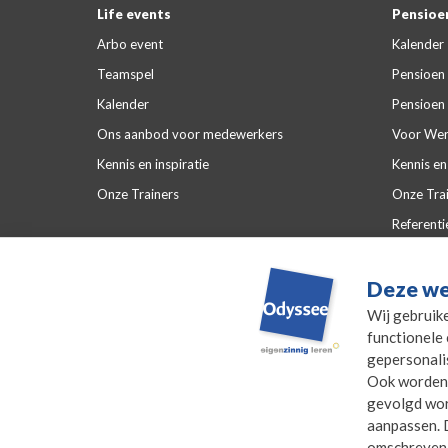
Life events
Pensioen
Arbo event
Kalender
Teamspel
Pensioen 
Kalender
Pensioen 
Ons aanbod voor medewerkers
Voor Wer
Kennis en inspiratie
Kennis en 
Onze Trainers
Onze Tra
Referenti
Veelgeste
Deze we
Wij gebruik
functionele 
gepersonali
Ook worden 
gevolgd word
aanpassen. D
omschreven