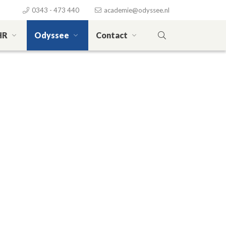
0343 - 473 440
academie@odyssee.nl
HR
Odyssee
Contact