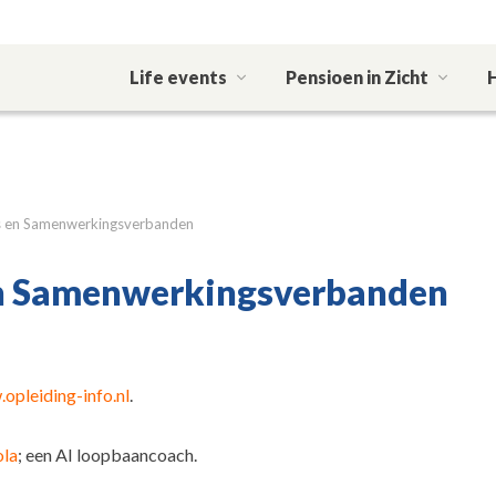
Life events
Pensioen in Zicht
s en Samenwerkingsverbanden
en Samenwerkingsverbanden
opleiding-info.nl
.
ola
; een AI loopbaancoach.