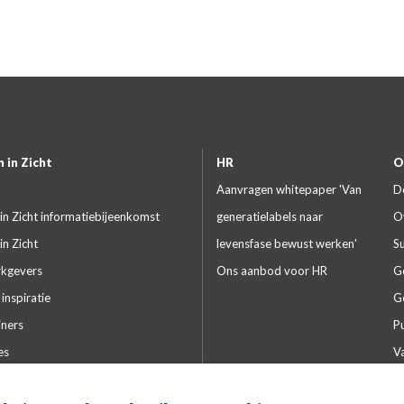
 in Zicht
HR
O
Aanvragen whitepaper 'Van
D
in Zicht informatiebijeenkomst
generatielabels naar
O
in Zicht
levensfase bewust werken'
S
kgevers
Ons aanbod voor HR
G
inspiratie
G
iners
Pu
es
V
lde vragen
Kw