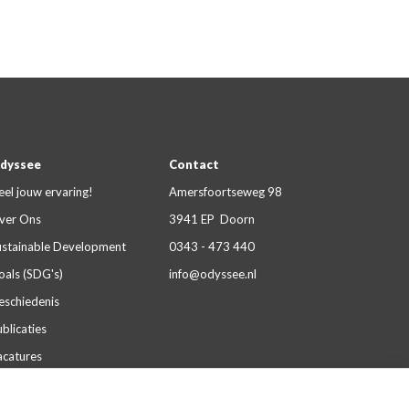
dyssee
Contact
eel jouw ervaring!
Amersfoortseweg 98
ver Ons
3941 EP Doorn
ustainable Development
0343 - 473 440
oals (SDG's)
info@odyssee.nl
eschiedenis
blicaties
acatures
aliteit & certificeringen