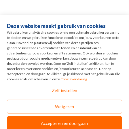
Deze website maakt gebruik van cookies
Life events
Wij gebruiken analytische cookies om je een optimale gebruikerservaring
te bieden en we gebruiken functionele cookies om jouw voorkeuren op te
slaan. Bovendien plaatsen wij cookies van derde partijen om
Pensioen in Zicht
gepersonaliseerde advertenties te tonen en de inhoud van de
advertenties op jouw voorkeuren af te stemmen. Ook worden er cookies
geplaatst door sociale media-netwerken. Jouw internetgedrag kan door
HR
deze derden gevolgd worden. Door op 'Zelf instellen' te klikken, kun je
meer lezen over onze cookies en je voorkeuren aanpassen. Door op
'Accepteren en doorgaan' te klikken, ga je akkoord met het gebruik van alle
Odyssee
cookies zoals omschreven in onze
Cookieverklaring
.
Zelf instellen
Contact
Weigeren
© 2026 - Odyssee Groep
Disclaimer
Accepteren en doorgaan