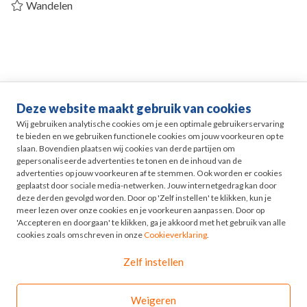
Wandelen
Deze website maakt gebruik van cookies
Life events
Wij gebruiken analytische cookies om je een optimale gebruikerservaring
te bieden en we gebruiken functionele cookies om jouw voorkeuren op te
slaan. Bovendien plaatsen wij cookies van derde partijen om
Pensioen in Zicht
gepersonaliseerde advertenties te tonen en de inhoud van de
advertenties op jouw voorkeuren af te stemmen. Ook worden er cookies
geplaatst door sociale media-netwerken. Jouw internetgedrag kan door
HR
deze derden gevolgd worden. Door op 'Zelf instellen' te klikken, kun je
meer lezen over onze cookies en je voorkeuren aanpassen. Door op
'Accepteren en doorgaan' te klikken, ga je akkoord met het gebruik van alle
Odyssee
cookies zoals omschreven in onze
Cookieverklaring
.
Zelf instellen
Contact
Weigeren