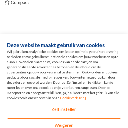
Compact
Deze website maakt gebruik van cookies
Life events
Wij gebruiken analytische cookies om je een optimale gebruikerservaring
te bieden en we gebruiken functionele cookies om jouw voorkeuren op te
slaan. Bovendien plaatsen wij cookies van derde partijen om
Pensioen in Zicht
gepersonaliseerde advertenties te tonen en de inhoud van de
advertenties op jouw voorkeuren af te stemmen. Ook worden er cookies
geplaatst door sociale media-netwerken. Jouw internetgedrag kan door
HR
deze derden gevolgd worden. Door op 'Zelf instellen' te klikken, kun je
meer lezen over onze cookies en je voorkeuren aanpassen. Door op
'Accepteren en doorgaan' te klikken, ga je akkoord met het gebruik van alle
Odyssee
cookies zoals omschreven in onze
Cookieverklaring
.
Zelf instellen
Contact
Weigeren