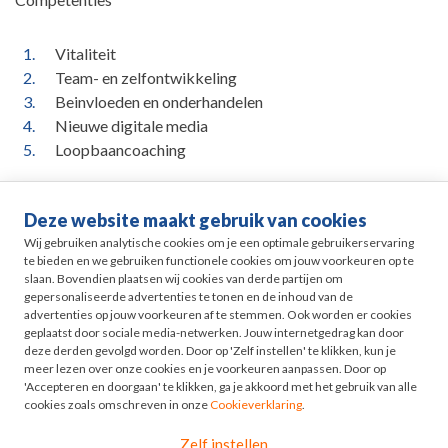
Vitaliteit
Team- en zelfontwikkeling
Beinvloeden en onderhandelen
Nieuwe digitale media
Loopbaancoaching
Deze website maakt gebruik van cookies
Life events
Wij gebruiken analytische cookies om je een optimale gebruikerservaring
te bieden en we gebruiken functionele cookies om jouw voorkeuren op te
slaan. Bovendien plaatsen wij cookies van derde partijen om
Pensioen in Zicht
gepersonaliseerde advertenties te tonen en de inhoud van de
advertenties op jouw voorkeuren af te stemmen. Ook worden er cookies
geplaatst door sociale media-netwerken. Jouw internetgedrag kan door
HR
deze derden gevolgd worden. Door op 'Zelf instellen' te klikken, kun je
meer lezen over onze cookies en je voorkeuren aanpassen. Door op
'Accepteren en doorgaan' te klikken, ga je akkoord met het gebruik van alle
Odyssee
cookies zoals omschreven in onze
Cookieverklaring
.
Zelf instellen