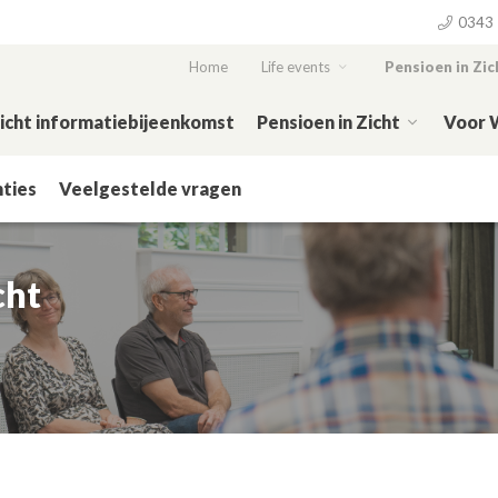
0343 
Home
Life events
Pensioen in Zic
Zicht informatiebijeenkomst
Pensioen in Zicht
Voor 
ties
Veelgestelde vragen
cht