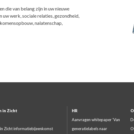
n die van belang zijn in uw nieuwe
n uw werk, sociale relaties, gezondheid,
 inkomensopbouw, nalatenschap,
 in Zicht
HR
O
Aanvragen whitepaper 'Van
D
in Zicht informatiebijeenkomst
generatielabels naar
O