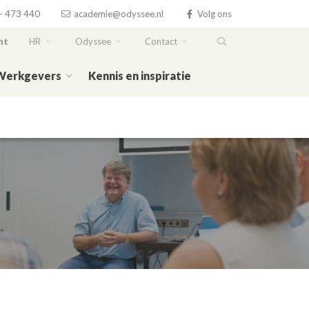
- 473 440
academie@odyssee.nl
Volg ons
ht
HR
Odyssee
Contact
Werkgevers
Kennis en inspiratie