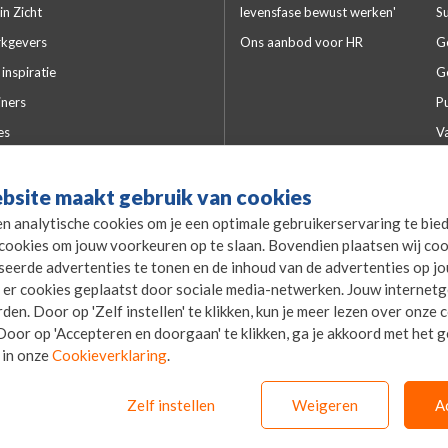
in Zicht
levensfase bewust werken'
S
kgevers
Ons aanbod voor HR
G
inspiratie
G
iners
Pu
es
V
lde vragen
Kw
bsite maakt gebruik van cookies
P
en analytische cookies om je een optimale gebruikerservaring te bie
L
cookies om jouw voorkeuren op te slaan. Bovendien plaatsen wij coo
P
seerde advertenties te tonen en de inhoud van de advertenties op j
er cookies geplaatst door sociale media-netwerken. Jouw internet
en. Door op 'Zelf instellen' te klikken, kun je meer lezen over onze
oor op 'Accepteren en doorgaan' te klikken, ga je akkoord met het ge
 in onze
Cookieverklaring
.
Zelf instellen
Weigeren
A