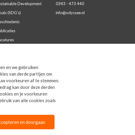
ustainable Development
0343 - 473 440
oals (SDG's)
info@odyssee.nl
eschiedenis
blicaties
acatures
aliteit & certificeringen
artnerships
den en we gebruiken
everingsvoorwaarden
kies van derde partijen om
rivacy Statement
ouw voorkeuren af te stemmen.
gedrag kan door deze derden
 cookies en je voorkeuren
bruik van alle cookies zoals
ccepteren en doorgaan