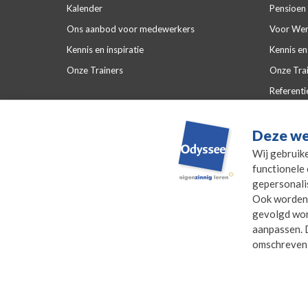
Kalender
Pensioen 
Ons aanbod voor medewerkers
Voor Wer
Kennis en inspiratie
Kennis en 
Onze Trainers
Onze Tra
Referenti
Veelgeste
Deze we
Wij gebruik
functionele 
gepersonali
Ook worden 
gevolgd word
aanpassen. D
omschreven
© 2026 - Odyssee Groep
Disclaimer