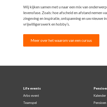
Wij kijken samen met u naar een mix van onderwerpe
levensfase. Zoals: hoe afscheid en afstand nemen va
zingeving en inspiratie, ontspanning en uw nieuwe
vrijwilligerswerk en hobby’s.
Meer over het waarom van een cursus
Life events
Pensioen
Arbo event
Kalender
Teamspel
Pensioen 