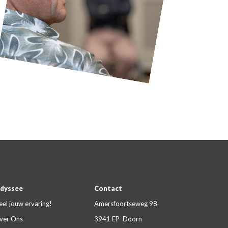
dyssee
Contact
eel jouw ervaring!
Amersfoortseweg 98
ver Ons
3941 EP Doorn