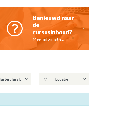
Benieuwd naar
de
cursusinhoud?
Meer informatie...