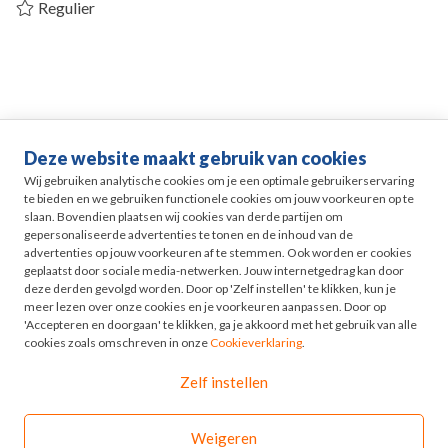
Regulier
Deze website maakt gebruik van cookies
Life events
Wij gebruiken analytische cookies om je een optimale gebruikerservaring
te bieden en we gebruiken functionele cookies om jouw voorkeuren op te
slaan. Bovendien plaatsen wij cookies van derde partijen om
Pensioen in Zicht
gepersonaliseerde advertenties te tonen en de inhoud van de
advertenties op jouw voorkeuren af te stemmen. Ook worden er cookies
geplaatst door sociale media-netwerken. Jouw internetgedrag kan door
HR
deze derden gevolgd worden. Door op 'Zelf instellen' te klikken, kun je
meer lezen over onze cookies en je voorkeuren aanpassen. Door op
'Accepteren en doorgaan' te klikken, ga je akkoord met het gebruik van alle
Odyssee
cookies zoals omschreven in onze
Cookieverklaring
.
Zelf instellen
Contact
Weigeren