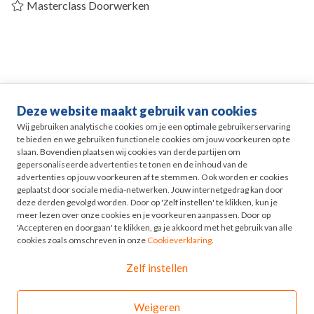
Masterclass Doorwerken
Deze website maakt gebruik van cookies
Life events
Wij gebruiken analytische cookies om je een optimale gebruikerservaring
te bieden en we gebruiken functionele cookies om jouw voorkeuren op te
slaan. Bovendien plaatsen wij cookies van derde partijen om
Pensioen in Zicht
gepersonaliseerde advertenties te tonen en de inhoud van de
advertenties op jouw voorkeuren af te stemmen. Ook worden er cookies
geplaatst door sociale media-netwerken. Jouw internetgedrag kan door
HR
deze derden gevolgd worden. Door op 'Zelf instellen' te klikken, kun je
meer lezen over onze cookies en je voorkeuren aanpassen. Door op
'Accepteren en doorgaan' te klikken, ga je akkoord met het gebruik van alle
Odyssee
cookies zoals omschreven in onze
Cookieverklaring
.
Zelf instellen
Contact
Weigeren