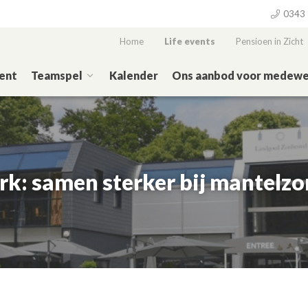
0343 
Home
Life events
Pensioen in Zicht
ent
Teamspel
Kalender
Ons aanbod voor medewe
rk: samen sterker bij mantelzo