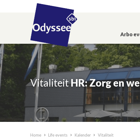
Arbo ev
Vitaliteit
HR: Zorg en we
Home
Life events
Kalender
Vitaliteit