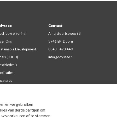
dyssee
Contact
eel jouw ervaring!
Amersfoortseweg 98
ver Ons
3941 EP Doorn
ustainable Development
0343 - 473 440
oals (SDG's)
info@odyssee.nl
eschiedenis
blicaties
acatures
aliteit & certificeringen
artnerships
den en we gebruiken
everingsvoorwaarden
kies van derde partijen om
rivacy Statement
ouw voorkeuren af te stemmen.