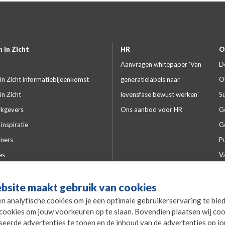
 in Zicht
HR
O
Aanvragen whitepaper 'Van
D
in Zicht informatiebijeenkomst
generatielabels naar
O
in Zicht
levensfase bewust werken'
S
kgevers
Ons aanbod voor HR
G
inspiratie
G
iners
Pu
es
V
lde vragen
Kw
bsite maakt gebruik van cookies
P
en analytische cookies om je een optimale gebruikerservaring te bie
L
cookies om jouw voorkeuren op te slaan. Bovendien plaatsen wij coo
P
seerde advertenties te tonen en de inhoud van de advertenties op j