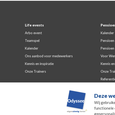
Life events
Pensioen
Arbo event
Kalender
Teamspel
Pensioen 
Kalender
Pensioen 
Ons aanbod voor medewerkers
Voor Wer
Kennis en inspiratie
Kennis en 
Onze Trainers
Onze Tra
Referenti
Veelgeste
Deze we
Wij gebruik
functionele 
gepersonali