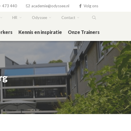
- 473 440
academie@odyssee.nl
Volg ons
HR
Odyssee
Contact
rkers
Kennis en inspiratie
Onze Trainers
rg