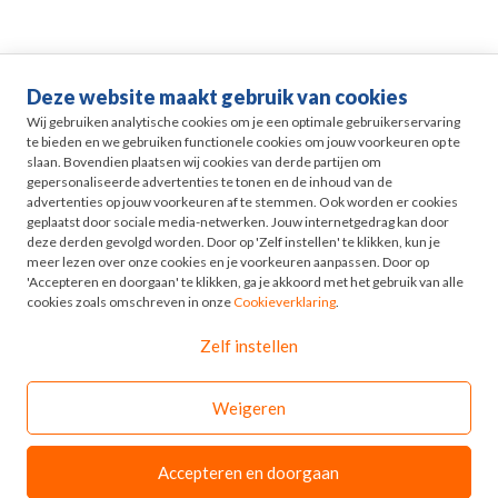
Deze website maakt gebruik van cookies
Life events
Wij gebruiken analytische cookies om je een optimale gebruikerservaring
te bieden en we gebruiken functionele cookies om jouw voorkeuren op te
slaan. Bovendien plaatsen wij cookies van derde partijen om
Pensioen in Zicht
gepersonaliseerde advertenties te tonen en de inhoud van de
advertenties op jouw voorkeuren af te stemmen. Ook worden er cookies
geplaatst door sociale media-netwerken. Jouw internetgedrag kan door
HR
deze derden gevolgd worden. Door op 'Zelf instellen' te klikken, kun je
meer lezen over onze cookies en je voorkeuren aanpassen. Door op
'Accepteren en doorgaan' te klikken, ga je akkoord met het gebruik van alle
Odyssee
cookies zoals omschreven in onze
Cookieverklaring
.
Zelf instellen
Contact
Weigeren
© 2026 - Odyssee Groep
Disclaimer
Accepteren en doorgaan