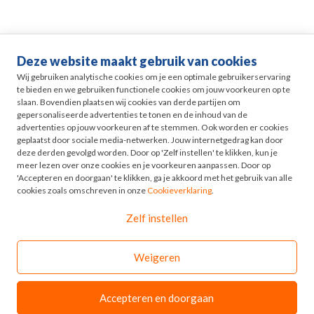
Deze website maakt gebruik van cookies
Life events
Wij gebruiken analytische cookies om je een optimale gebruikerservaring
te bieden en we gebruiken functionele cookies om jouw voorkeuren op te
slaan. Bovendien plaatsen wij cookies van derde partijen om
Pensioen in Zicht
gepersonaliseerde advertenties te tonen en de inhoud van de
advertenties op jouw voorkeuren af te stemmen. Ook worden er cookies
geplaatst door sociale media-netwerken. Jouw internetgedrag kan door
HR
deze derden gevolgd worden. Door op 'Zelf instellen' te klikken, kun je
meer lezen over onze cookies en je voorkeuren aanpassen. Door op
'Accepteren en doorgaan' te klikken, ga je akkoord met het gebruik van alle
Odyssee
cookies zoals omschreven in onze
Cookieverklaring
.
Zelf instellen
Contact
Weigeren
© 2026 - Odyssee Groep
Disclaimer
Accepteren en doorgaan